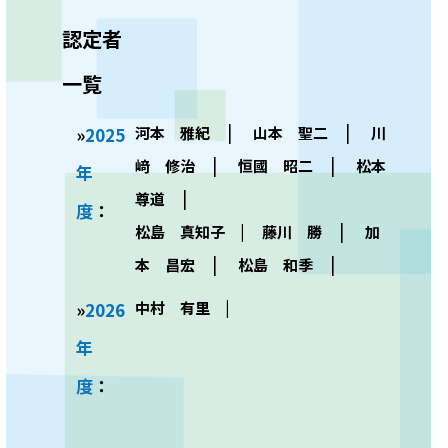
認定者
一覧
|
|
»
2025
河本 雅紀
山本 聖二
川
|
|
﨑 修治
恒國 昭二
松本
年
|
尊道
度
：
|
松島 真知子 | 藤川 勝
加
|
|
本 昌宏
松島 和季
»
2026
中村 有里 |
年
度
：