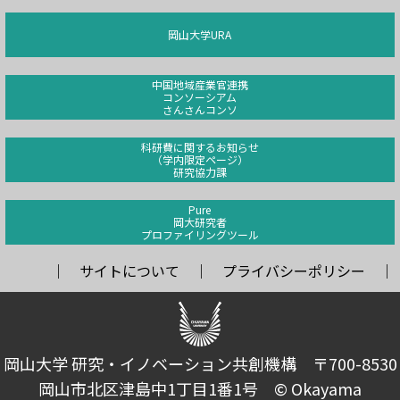
岡山大学URA
中国地域産業官連携
コンソーシアム
さんさんコンソ
科研費に関するお知らせ
（学内限定ページ）
研究協力課
Pure
岡大研究者
プロファイリングツール
サイトについて
プライバシーポリシー
岡山大学 研究・イノベーション共創機構 〒700-8530
岡山市北区津島中1丁目1番1号 © Okayama