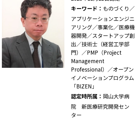
キーワード：
ものづくり／
アプリケーションエンジニ
アリング／事業化／医療機
器開発／スタートアップ創
出／技術士（経営工学部
門）／PMP（Project
Management
Professional）／オープン
イノベーションプログラム
「BIZEN」
認定時所属：
岡山大学病
院 新医療研究開発セン
ター