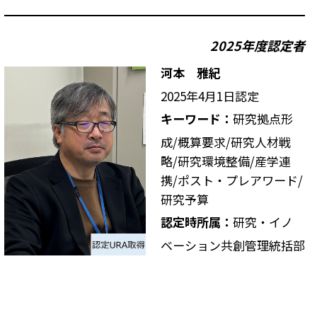
2025年度
認定者
河本 雅紀
2025年4月1日認定
キーワード：
研究拠点形
成/概算要求/研究人材戦
略/研究環境整備/産学連
携/ポスト・プレアワード/
研究予算
認定時所属：
研究・イノ
ベーション共創管理統括部