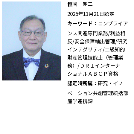
恒國 昭二
2025年11月21日認定
キーワード：
コンプライア
ンス関連専門業務/利益相
反/安全保障輸出管理/研究
インテグリティ/二級知的
財産管理技能士（管理業
務）/ＤＲＩインターナ
ショナルＡＢＣＰ資格
認定時所属：
研究・イノ
ベーション共創管理統括部
産学連携課