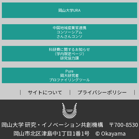
岡山大学URA
中国地域産業官連携
コンソーシアム
さんさんコンソ
科研費に関するお知らせ
（学内限定ページ）
研究協力課
Pure
岡大研究者
プロファイリングツール
サイトについて
プライバシーポリシー
岡山大学 研究・イノベーション共創機構 〒700-8530
岡山市北区津島中1丁目1番1号 © Okayama