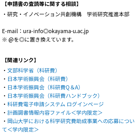
【
申請書の査読等に関する相談
】
・研究・イノベーション共創機構 学術研究推進本部
E-mail：ura-info◎okayama-u.ac.jp
※ @を◎に置き換えています。
【
関連リンク
】
・
文部科学省（科研費）
・
日本学術振興会（科研費）
・
日本学術振興会（科研費Q＆A）
・
日本学術振興会（科研費ハンドブック）
・
科研費電子申請システム ログインページ
・
計画調書情報内容ファイル＜学内限定＞
・
岡山大学における科学研究費助成事業への応募につい
て＜学内限定＞