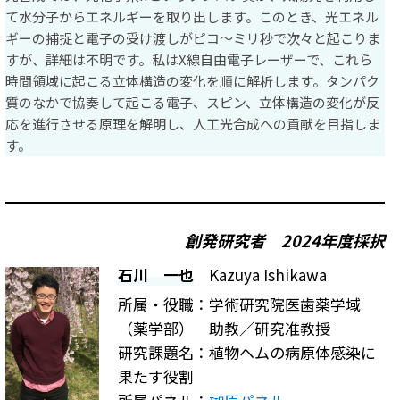
て水分子からエネルギーを取り出します。このとき、光エネル
ギーの捕捉と電子の受け渡しがピコ～ミリ秒で次々と起こりま
すが、詳細は不明です。私はX線自由電子レーザーで、これら
時間領域に起こる立体構造の変化を順に解析します。タンパク
質のなかで協奏して起こる電子、スピン、立体構造の変化が反
応を進行させる原理を解明し、人工光合成への貢献を目指しま
す。
創発研究者
2024年度採択
石川 一也
Kazuya Ishikawa
所属・役職：学術研究院医歯薬学域
（薬学部） 助教／研究准教授
研究課題名：植物ヘムの病原体感染に
果たす役割