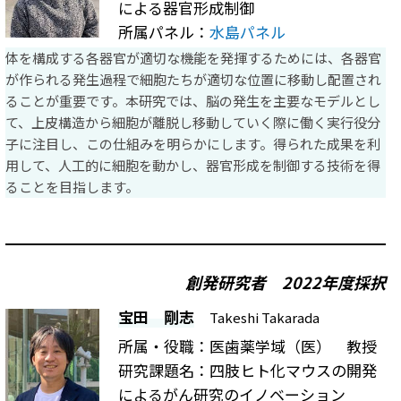
による器官形成制御
所属パネル：
水島パネル
体を構成する各器官が適切な機能を発揮するためには、各器官
が作られる発生過程で細胞たちが適切な位置に移動し配置され
ることが重要です。本研究では、脳の発生を主要なモデルとし
て、上皮構造から細胞が離脱し移動していく際に働く実行役分
子に注目し、この仕組みを明らかにします。得られた成果を利
用して、人工的に細胞を動かし、器官形成を制御する技術を得
ることを目指します。
創発研究者
2022年度採択
宝田 剛志
Takeshi Takarada
所属・役職：医歯薬学域（医） 教授
研究課題名：四肢ヒト化マウスの開発
によるがん研究のイノベーション