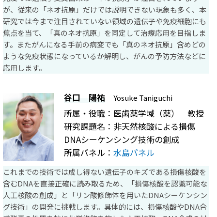
が、従来の「ネオ抗原」だけでは説明できない現象も多く、本
研究では今まで注目されていない領域の遺伝子や免疫細胞にも
焦点を当て、「真のネオ抗原」を同定して治療応用を目指しま
す。またがんになる手前の病変でも「真のネオ抗原」含めどの
ような免疫状態になっているか解明し、がんの予防方法などに
応用します。
谷口 陽祐
Yosuke Taniguchi
所属・役職：医歯薬学域（薬） 教授
研究課題名：非天然核酸による損傷
DNAシーケンシング技術の創成
所属パネル：
水島パネル
これまでの技術では成し得ない遺伝子のキズである損傷核酸を
含むDNAを直接正確に読み取るため、「損傷核酸を認識可能な
人工核酸の創成」と「リン酸修飾体を用いたDNAシーケンシン
グ技術」の開発に挑戦します。具体的には、損傷核酸やDNA合