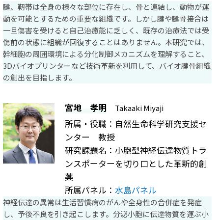
腱、靭帯は全身の様々な部位に存在し、骨と連結し、動物が運
動を可能とするための重要な組織です。しかし腱や腱骨接合は
一旦傷害を受けると自己治癒能に乏しく、既存の治療法では受
傷前の状態に組織が回復することはありません。本研究では、
幹細胞の周囲環境による分化制御メカニズムを理解すること、
3Dバイオプリンターなど技術革新を利用して、バイオ腱骨組織
の創出を目指します。
宮地 孝明
Takaaki Miyaji
所属・役職：自然生命科学研究支援セ
ンター 教授
研究課題名：小胞型神経伝達物質トラ
ンスポーターを切り口とした革新的創
薬
所属パネル：
水島パネル
神経伝達の異常は生活習慣病のがんや全身性の合併症を発症
し、予後不良を引き起こします。分泌小胞に伝達物質を運ぶ小