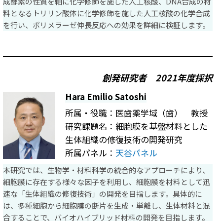
成酵素の性質を軸に化学修飾を施した人工核酸、DNA合成の材
料となるトリリン酸体に化学修飾を施した人工核酸の化学合成
を行い、ポリメラーゼ伸長反応への効果を詳細に検証します。
創発研究者
2021年度採択
Hara Emilio Satoshi
所属・役職：医歯薬学域（歯） 教授
研究課題名：細胞膜を基盤材料とした
生体組織の修復技術の開発研究
所属パネル：
天谷パネル
本研究では、生物学・材料科学の統合的なアプローチにより、
細胞膜に存在する様々な因子を利用し、細胞膜を材料として迅
速な「生体組織の修復技術」の開発を目指します。具体的に
は、多種細胞から細胞膜の断片を生成・単離し、生体材料と混
合することで、バイオハイブリッド材料の開発を目指します。