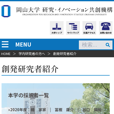
MENU
HOME
＞
学内研究者の方へ
＞
創発研究者紹介
創発研究者紹介
本学の採択者一覧
»
2020年度
：楊 家家
|
冨樫 庸介
|
谷口 陽祐