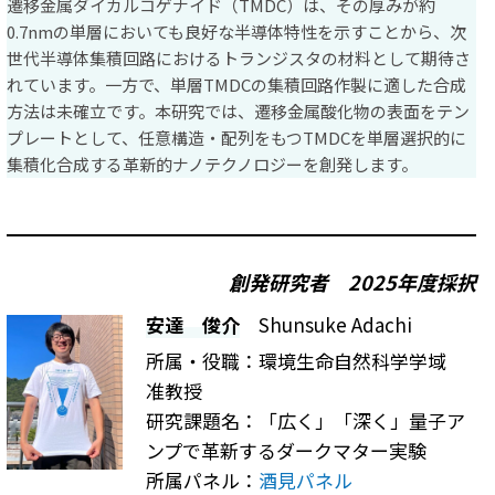
遷移金属ダイカルコゲナイド（TMDC）は、その厚みが約
0.7nmの単層においても良好な半導体特性を示すことから、次
世代半導体集積回路におけるトランジスタの材料として期待さ
れています。一方で、単層TMDCの集積回路作製に適した合成
方法は未確立です。本研究では、遷移金属酸化物の表面をテン
プレートとして、任意構造・配列をもつTMDCを単層選択的に
集積化合成する革新的ナノテクノロジーを創発します。
創発研究者
2025年度採択
安達 俊介
Shunsuke Adachi
所属・役職：環境生命自然科学学域
准教授
研究課題名：「広く」「深く」量子ア
ンプで革新するダークマター実験
所属パネル：
酒見パネル