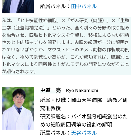
所属パネル：
田中パネル
私は、「ヒト多能性幹細胞」×「がん研究（肉腫）」×「生殖
工学（胚盤胞補完法）」といった、全く別々の分野の取り組み
を融合させ、四肢ヒト化マウスを作製し、移植によらない同所
性のヒト肉腫モデルを開発します。肉腫の起源が十分に解明さ
れていないばかりか、マウス・ヒトのキメラ動物の作製成功例
はなく、極めて挑戦性が高いが、これが成功すれば、臓器別ヒ
ト化マウスによる同所性ヒトがんモデルの開発につながること
が期待されます。
中道 亮
Ryo Nakamichi
所属・役職：岡山大学病院 助教／研
究准教授
研究課題名：バイオ腱骨組織創出のた
めの細胞周囲環境の役割の解明
所属パネル：
天谷パネル