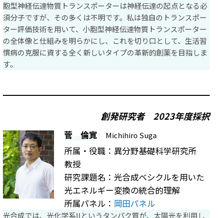
胞型神経伝達物質トランスポーターは神経伝達の起点となる必
須分子ですが、その多くは不明です。私は独自のトランスポー
ター評価技術を用いて、小胞型神経伝達物質トランスポーター
の全体像と仕組みを明らかにし、これを切り口として、生活習
慣病の克服に資する全く新しいタイプの革新的創薬を目指しま
す。
創発研究者
2023年度採択
菅 倫寛
Michihiro Suga
所属・役職：異分野基礎科学研究所
教授
研究課題名：光合成ベシクルを用いた
光エネルギー変換の統合的理解
所属パネル：
岡田パネル
光合成では、光化学系IIというタンパク質が、太陽光を利用し