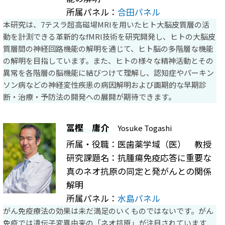
所属パネル：
合田パネル
本研究は、7テスラ超高磁場MRIを用いたヒト大脳皮質層の活
動を計測できる革新的なfMRI技術を研究開発し、ヒトの大脳皮
質層間の神経回路機能の解明を通じて、ヒト脳の多階層な機能
の解明を目指しています。また、ヒトの様々な精神活動とその
異常を各階層の脳機能に結びつけて理解し、認知症やパーキン
ソン病などの神経変性疾患の病因解明および画期的な早期診
断・治療・予防法の開発への展開が期待できます。
冨樫 庸介
Yosuke Togashi
所属・役職：医歯薬学域（医） 教授
研究課題名：抗腫瘍免疫応答に重要な
真のネオ抗原の同定と発がんとの関係
解明
所属パネル：
水島パネル
がん免疫療法の効果は未だ満足のいくものではないです。がん
免疫では遺伝子変異由来の「ネオ抗原」が注目されています