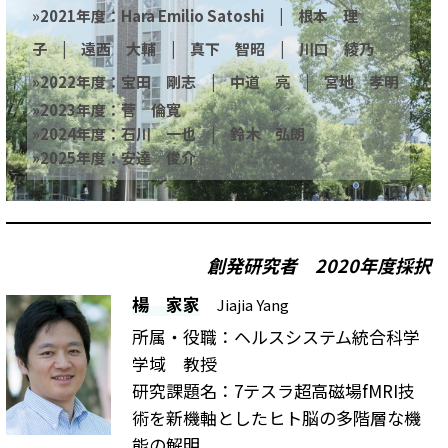
»
2021年度
：Hara Emilio Satoshi
|
根本 理
子
|
遠西 大輔
|
真下 智昭
|
川口 綾乃
»
2022年度
：宝田 剛志
|
中道 亮
|
宮地 孝明
»
2023年度
：菅 倫寛
»
2024年度
：
石川 一也 | 鈴木 弘朗
»
2025年度
：
安達 俊介
創発研究者
2020年度採択
楊 家家
Jiajia Yang
所属・役職：ヘルスシステム統合科学
学域 教授
研究課題名：7テスラ超高磁場fMRI技
術を新機軸としたヒト脳の多階層な機
能の解明