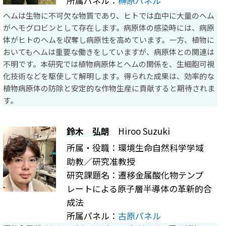
所属パネル：
榊原パネル
ヘムは生物に不可欠な物質であり、ヒトでは血中に大量のヘム
がヘモグロビンとして存在します。病原体の感染時には、病原
体がヒトのヘムを収奪し病原性を高めています。一方、植物に
おいてもヘムは重要な働きをしていますが、病原体との関連は
不明です。本研究では植物病原体とヘムの関係を、生細胞可視
化技術などを駆使して解明します。得られた成果は、効率的な
植物病原体の防除と安定的な作物生産に貢献すると期待されま
す。
鈴木 弘朗
Hiroo Suzuki
所属・役職：環境生命自然科学学域
助教／研究准教授
研究課題名：遷移金属酸化物テンプ
レートによる原子層半導体の革新的合
成法
所属パネル：
古原パネル