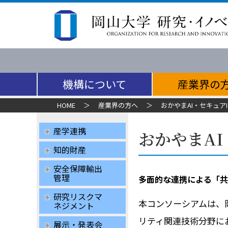
機構について
産業界の
HOME
＞
産業界の方へ
＞
おかやまAI・セキュア
産学連携
おかやまAI
知的財産
安全保障輸出
管理
多面的な連携による「共
研究リスクマ
本コンソーシアムは、岡
ネジメント
リティ関連技術分野に
展示・発表会