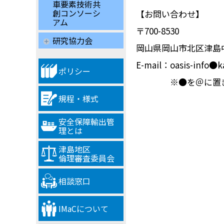
車要素技術共
創コンソーシ
【お問い合わせ】
アム
〒700-8530
研究協力会
岡山県岡山市北区津島中3
E-mail：oasis-info●k
ポリシー
※●を＠に置き換
規程・様式
安全保障輸出管
理とは
津島地区
倫理審査委員会
相談窓口
IMaCについて