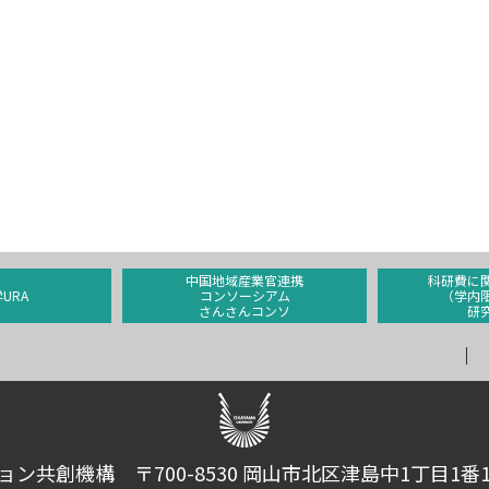
中国地域産業官連携
科研費に
URA
コンソーシアム
（学内
さんさんコンソ
研
創機構 〒700-8530 岡山市北区津島中1丁目1番1号 © O