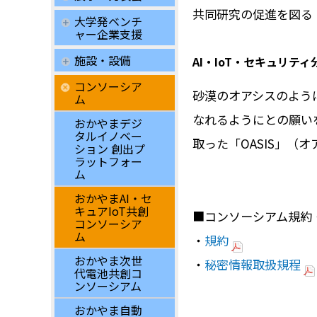
共同研究の促進を図る
大学発ベンチ
ャー企業支援
施設・設備
AI・IoT・セキュリテ
コンソーシア
砂漠のオアシスのよう
ム
なれるようにとの願いを込め、英
おかやまデジ
タルイノベー
取った「OASIS」（
ション 創出プ
ラットフォー
ム
おかやまAI・セ
キュアIoT共創
■コンソーシアム規約
コンソーシア
ム
・
規約
おかやま次世
・
秘密情報取扱規程
代電池共創コ
ンソーシアム
おかやま自動