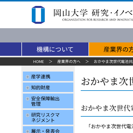
機構について
産業界の
HOME
＞
産業界の方へ
＞
おかやま次世代電池共
産学連携
おかやま次
知的財産
安全保障輸出
管理
おかやま次世代
研究リスクマ
ネジメント
「おかやま次世代電池
展示・発表会