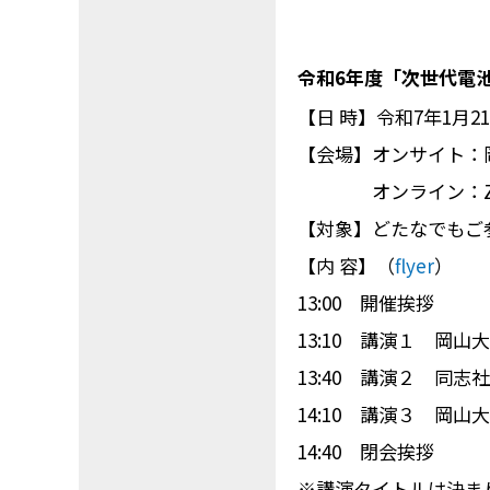
令和6年度「次世代電
【日 時】令和7年1月21日(
【会場】オンサイト：岡
オンライン：Zo
【対象】どたなでもご
【内 容】（
flyer
）
13:00 開催挨拶
13:10 講演１ 岡
13:40 講演２ 同
14:10 講演３ 岡
14:40 閉会挨拶
※講演タイトルは決ま