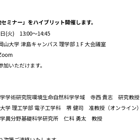
池セミナー」をハイブリット開催します。
火) 13:00～14:45
山大学 津島キャンパス 理学部１F 大会議室
om
参加いただけます。
山大学学術研究院環境生命自然科学学域 寺西 貴志 研究教授
志社大学 理工学部 電子工学科 堺 健司 准教授（オンライン
山大学異分野基礎科学研究所 仁科 勇太 教授
り次第ご連絡いたします。