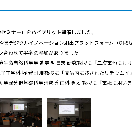
池セミナー」をハイブリット開催しました。
かやまデジタルイノベーション創出プラットフォーム（OI-S
ン合わせて44名の参加がありました。
境生命自然科学学域 寺西 貴志 研究教授に「二次電池にお
電子工学科 堺 健司 准教授に「廃品内に残されたリチウム
大学異分野基礎科学研究所 仁科 勇太 教授に「電極に用い