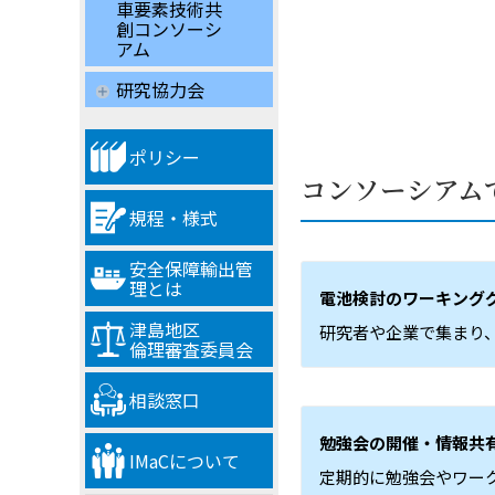
車要素技術共
創コンソーシ
アム
研究協力会
ポリシー
コンソーシアム
規程・様式
安全保障輸出管
理とは
電池検討のワーキング
津島地区
研究者や企業で集まり
倫理審査委員会
相談窓口
勉強会の開催・情報共
IMaCについて
定期的に勉強会やワー