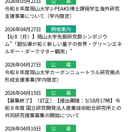
2026年05月21日
公 募
令和８年度岡山大学J-PEAKS博士課程学生海外研究
支援事業について（学内限定）
2026年04月27日
開催案内
【6/8（月）】岡山大学先鋭研究群シンポジウ
ム”「超伝導が拓く新しい量子の世界・グリーンエネ
ルギー・ダークマター観測」”
2026年04月27日
公 募
令和８年度岡山大学カーボンニュートラル研究拠点
形成支援事業(学内限定）
2026年04月15日
公 募
【募集終了】（訂正）【提出期限：5/18月17時】令
和８年度 国立研究開発法人産業技術総合研究所との
共同研究提案募集の開始について
2026年04月10日
公 募