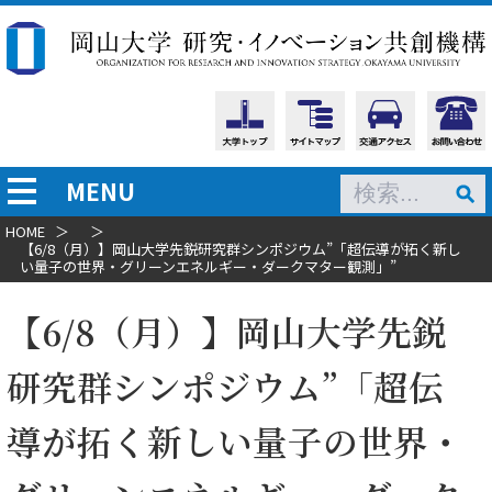
MENU
HOME
＞
＞
【6/8（月）】岡山大学先鋭研究群シンポジウム”「超伝導が拓く新し
い量子の世界・グリーンエネルギー・ダークマター観測」”
【6/8（月）】岡山大学先鋭
研究群シンポジウム”「超伝
導が拓く新しい量子の世界・